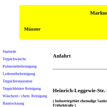
Markus Hiels
in Dülm
Münster
Startseite
Anfahrt
Teppichwäsche
Polstermöbelreinigung
Ledermöbelreinigung
Teppichrestauration
Teppichböden Reinigung
Heinrich-Leggewie-S
Wäscherei / chem. Reinigung
( Industriegebiet ehemalige Sank
Bautrocknung
Fröbelstraße )